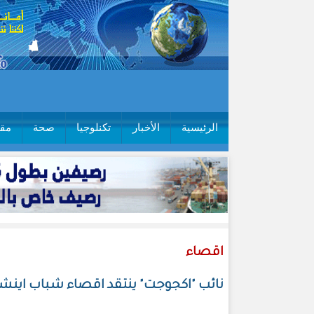
الرئيسية
الأخبار
تكنلوجيا
صحة
مقا
اقصاء
نائب "اكجوجت" ينتقد اقصاء شباب اينشي