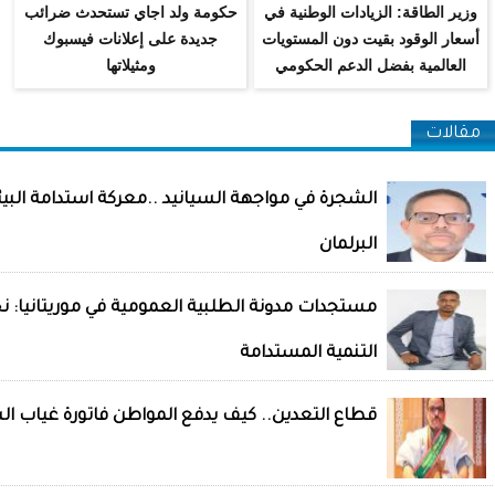
وزير الطاقة: الزيادات الوطنية في
حكومة ولد اجاي تستحدث ضرائب
أسعار الوقود بقيت دون المستويات
جديدة على إعلانات فيسبوك
العالمية بفضل الدعم الحكومي
ومثيلاتها
مقالات
الشجرة في مواجهة السيانيد ..معركة استدامة البي
البرلمان
مستجدات مدونة الطلبية العمومية في موريتانيا: ن
التنمية المستدامة
قطاع التعدين.. كيف يدفع المواطن فاتورة غياب ال