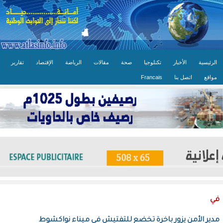
الرئيسية
الأخبار
تكنلوجيا
صحة
مقالات
الرياضة
الإقتصاد
تقارير
مواقع
اتصل بنا
Francais
في
مدير الأمن يزور باخرة تخضع للتفتيش في ميناء نواكشوط