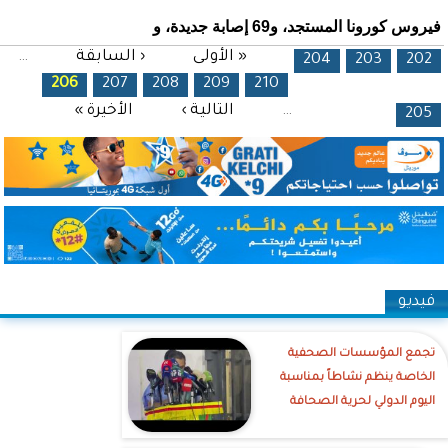
فيروس كورونا المستجد، و69 إصابة جديدة، و
الصفحات
« الأولى
‹ السابقة
…
204
203
202
206
207
208
209
210
…
التالية ›
الأخيرة »
205
فيديو
تجمع المؤسسات الصحفية
الخاصة ينظم نشاطاً بمناسبة
اليوم الدولي لحرية الصحافة