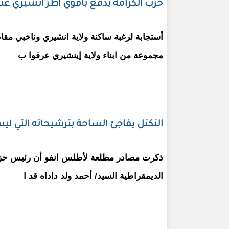
حزب الكرامة يدفع باقوي أطر انشيري عث
أستجابة لرغبة ساكنة ولاية انشيري وناخبي م
مجموعة من ابناء ولاية إينشيري عرفوا ب
التكتل يفاجئ الساحة بترشيحاته التي 
ذكرت مصادر مطلعة لأطلس انفو أن رئيس حز
الديمقراطية السيد/ أحمد ولد داداه قد ا