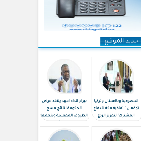
جديد الموقع
السعودية وباكستان وتركيا
بيرام الداه اعبيد ينتقد عرض
توقعان "اتفاقية مكة للدفاع
الحكومة لنتائج مسح
المشترك" لتعزيز الردع
الظروف المعيشية ويتهمها
الجماعي
بـ"توظيف الأرقام"