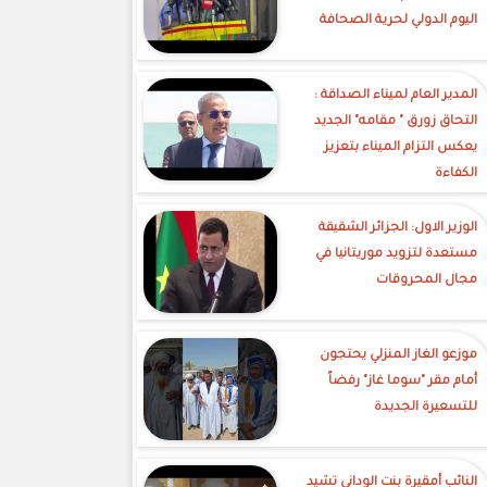
اليوم الدولي لحرية الصحافة
‎المدير العام لميناء الصداقة :
التحاق زورق " مقامه" الجديد
يعكس التزام الميناء بتعزيز
الكفاءة
الوزير الاول: الجزائر الشقيقة
مستعدة لتزويد موريتانيا في
مجال المحروقات
موزعو الغاز المنزلي يحتجون
أمام مقر "سوما غاز" رفضاً
للتسعيرة الجديدة
النائب أمقيرة بنت الوداني تشيد