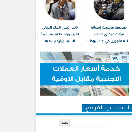
صحيفة فرنسية: إسبانيا
نائب رئيس البنك الدولي
موّلت مركزي احتجاز
لغرب ووسط إفريقيا يبدأ
للمهاجرين في نواكشوط
السبت زيارة رسمية
ونواذيبو
لموريتانيا
البحث في الموقع
‏بحث ‏