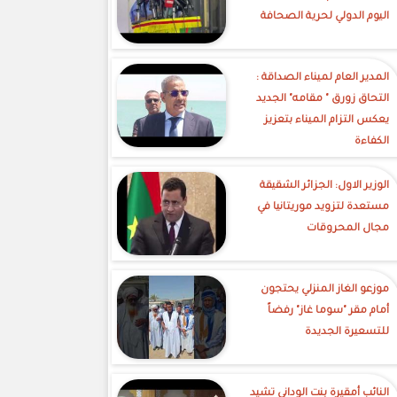
اليوم الدولي لحرية الصحافة
‎المدير العام لميناء الصداقة :
التحاق زورق " مقامه" الجديد
يعكس التزام الميناء بتعزيز
الكفاءة
الوزير الاول: الجزائر الشقيقة
مستعدة لتزويد موريتانيا في
مجال المحروقات
موزعو الغاز المنزلي يحتجون
أمام مقر "سوما غاز" رفضاً
للتسعيرة الجديدة
النائب أمقيرة بنت الوداني تشيد