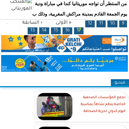
من المنتظر أن تواجه موريتانيا كندا في مباراة ودية
يوم الجمعة القادم بمدينة مراكش المغربية، وذلك ب
الصفحات
« الأولى
‹ السابقة
…
12
11
10
9
13
14
15
16
17
فيديو
تجمع المؤسسات الصحفية
الخاصة ينظم نشاطاً بمناسبة
اليوم الدولي لحرية الصحافة