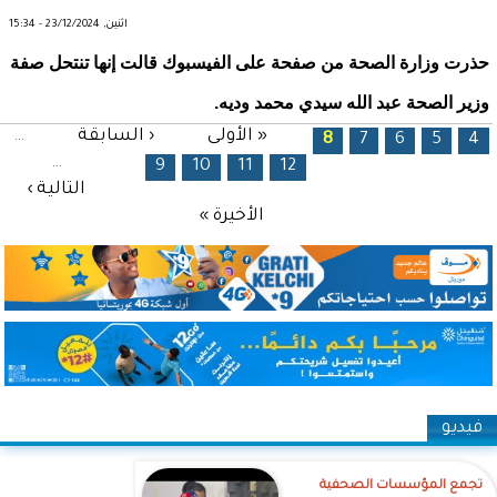
اثنين, 23/12/2024 - 15:34
حذرت وزارة الصحة من صفحة على الفيسبوك قالت إنها تنتحل صفة
وزير الصحة عبد الله سيدي محمد وديه.
الصفحات
« الأولى
‹ السابقة
…
8
7
6
5
4
…
9
10
11
12
التالية ›
الأخيرة »
فيديو
تجمع المؤسسات الصحفية