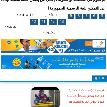
إلى التمكين للغة الرسمية للجمهورية ا
الصفحات
« الأولى
‹ السابقة
…
9
8
7
6
5
…
10
11
12
13
التالية ›
الأخيرة »
فيديو
تجمع المؤسسات الصحفية
الخاصة ينظم نشاطاً بمناسبة
اليوم الدولي لحرية الصحافة