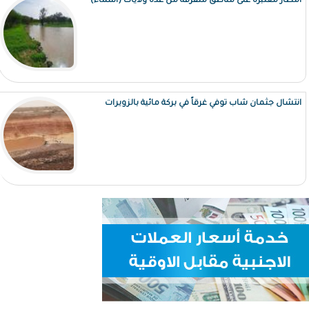
أمطار معتبرة على مناطق متفرقة من عدة ولايات (أسماء)
انتشال جثمان شاب توفي غرقاً في بركة مائية بالزويرات