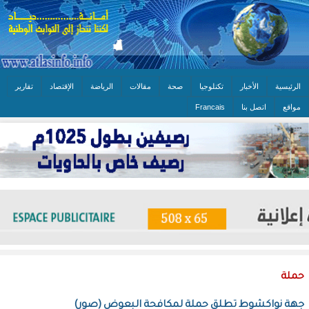
الرئيسية
الأخبار
تكنلوجيا
صحة
مقالات
الرياضة
الإقتصاد
تقارير
مواقع
اتصل بنا
Francais
حملة
جهة نواكشوط تطلق حملة لمكافحة البعوض (صور)