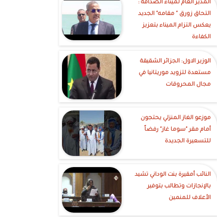
‎المدير العام لميناء الصداقة :
التحاق زورق " مقامه" الجديد
يعكس التزام الميناء بتعزيز
الكفاءة
الوزير الاول: الجزائر الشقيقة
مستعدة لتزويد موريتانيا في
مجال المحروقات
موزعو الغاز المنزلي يحتجون
أمام مقر "سوما غاز" رفضاً
للتسعيرة الجديدة
النائب أمقيرة بنت الوداني تشيد
بالإنجازات وتطالب بتوفير
الأعلاف للمنمين