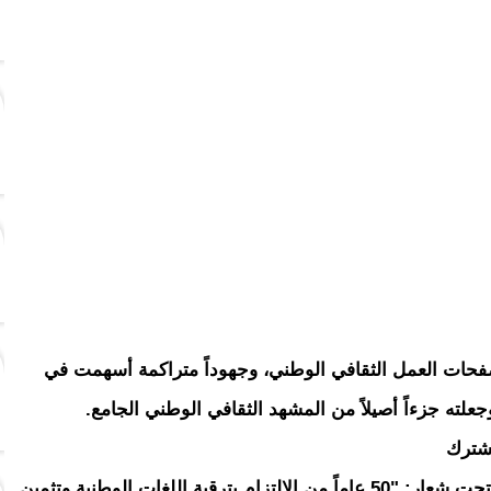
فحات العمل الثقافي الوطني، وجهوداً متراكمة أسهمت في
علته جزءاً أصيلاً من المشهد الثقافي الوطني الجامع.
مشترك
وأشار ولد مدو، في كلمته خلال الحفل المنظم تحت شعار: "50 عاماً من الالتزام بترقية اللغات الوطنية وتثمين