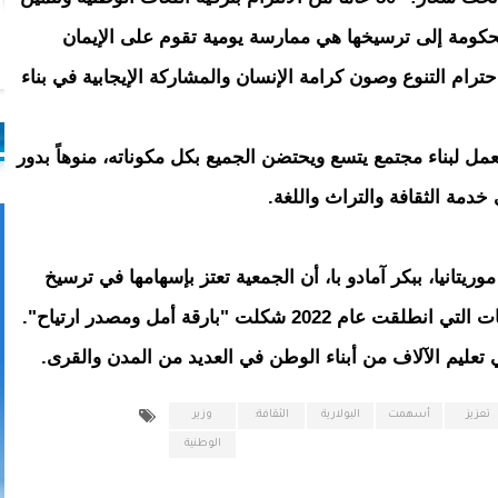
الحكومة إلى ترسيخها هي ممارسة يومية تقوم على الإيمان
حترام التنوع وصون كرامة الإنسان والمشاركة الإيجابية في بناء
مل لبناء مجتمع يتسع ويحتضن الجميع بكل مكوناته، منوهاً بدور
خدمة الثقافة والتراث واللغة.
ريتانيا، ببكر آمادو با، أن الجمعية تعتز بإسهامها في ترسيخ
 شكلت "بارقة أمل ومصدر ارتياح".
تعليم الآلاف من أبناء الوطن في العديد من المدن والقرى.
تعزيز
أسهمت
البولارية
الثقافة:
وزير
الوطنية