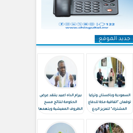
جديد الموقع
السعودية وباكستان وتركيا
بيرام الداه اعبيد ينتقد عرض
توقعان "اتفاقية مكة للدفاع
الحكومة لنتائج مسح
المشترك" لتعزيز الردع
الظروف المعيشية ويتهمها
الجماعي
بـ"توظيف الأرقام"