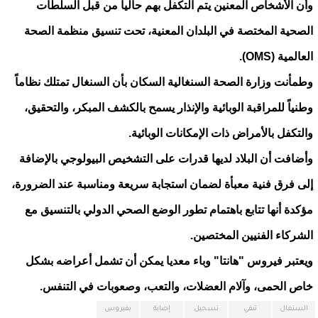
وأن الأشخاص المعنين يتم التكفل بهم حالياً من قبل السلطات
الصحية المختصة في البلدان المعنية، تحت تنسيق منظمة الصحة
العالمية (OMS).
وطمأنت وزارة الصحة السنغالية السكان بأن السنغال تمتلك نظاماً
وطنياً للمراقبة الوبائية والإنذار يسمح بالكشف المبكر، والتحقيق،
والتكفل بالأمراض ذات الإمكانات الوبائية.
وأضافت أن البلاد لديها قدرات على التشخيص البيولوجي بالإضافة
إلى فرق فنية معبأة لضمان استجابة سريعة ومناسبة عند الضرورة،
مؤكدة أنها تتابع باهتمام تطور الوضع الصحي الدولي بالتنسيق مع
الشركاء الفنيين المختصين.
ويعتبر فيروس "هانتا" وباء معديا يمكن أن تشمل أعراضه بشكل
خاص الحمى، وآلام العضلات، والتعب، وصعوبات في التنفس.
السنغال
تنفي
تسجيل
إصابة
بفيروس