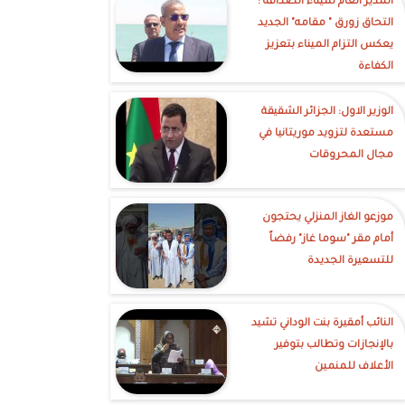
‎المدير العام لميناء الصداقة :
التحاق زورق " مقامه" الجديد
يعكس التزام الميناء بتعزيز
الكفاءة
الوزير الاول: الجزائر الشقيقة
مستعدة لتزويد موريتانيا في
مجال المحروقات
موزعو الغاز المنزلي يحتجون
أمام مقر "سوما غاز" رفضاً
للتسعيرة الجديدة
النائب أمقيرة بنت الوداني تشيد
بالإنجازات وتطالب بتوفير
الأعلاف للمنمين