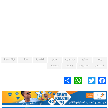
زيارة
سفير
جمهورية
الصين
الشعبية
ميناء
نواكشوط
المستقل
المعروف
بـ“ميناء
الصداقة”
WhatsApp
Share
Twitter
Facebook