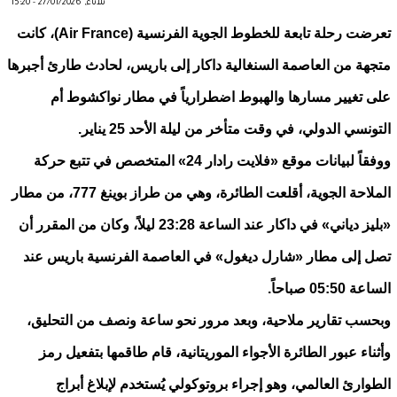
ثلاثاء, 27/01/2026 - 15:20
تعرضت رحلة تابعة للخطوط الجوية الفرنسية (Air France)، كانت
متجهة من العاصمة السنغالية داكار إلى باريس، لحادث طارئ أجبرها
على تغيير مسارها والهبوط اضطرارياً في مطار نواكشوط أم
التونسي الدولي، في وقت متأخر من ليلة الأحد 25 يناير.
ووفقاً لبيانات موقع «فلايت رادار 24» المتخصص في تتبع حركة
الملاحة الجوية، أقلعت الطائرة، وهي من طراز بوينغ 777، من مطار
«بليز دياني» في داكار عند الساعة 23:28 ليلاً، وكان من المقرر أن
تصل إلى مطار «شارل ديغول» في العاصمة الفرنسية باريس عند
الساعة 05:50 صباحاً.
وبحسب تقارير ملاحية، وبعد مرور نحو ساعة ونصف من التحليق،
وأثناء عبور الطائرة الأجواء الموريتانية، قام طاقمها بتفعيل رمز
الطوارئ العالمي، وهو إجراء بروتوكولي يُستخدم لإبلاغ أبراج