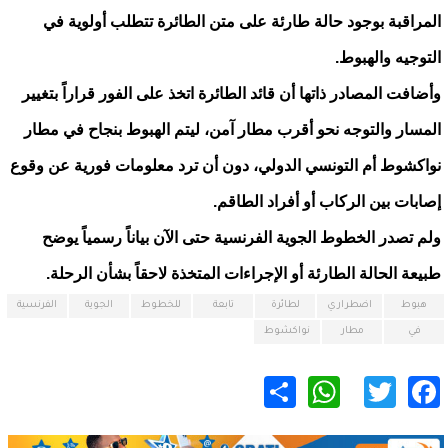
المراقبة بوجود حالة طارئة على متن الطائرة تتطلب أولوية في
التوجيه والهبوط.
وأضافت المصادر ذاتها أن قائد الطائرة اتخذ على الفور قراراً بتغيير
المسار والتوجه نحو أقرب مطار آمن، ليتم الهبوط بنجاح في مطار
نواكشوط أم التونسي الدولي، دون أن ترد معلومات فورية عن وقوع
إصابات بين الركاب أو أفراد الطاقم.
ولم تصدر الخطوط الجوية الفرنسية حتى الآن بياناً رسمياً يوضح
طبيعة الحالة الطارئة أو الإجراءات المتخذة لاحقاً بشأن الرحلة.
هبوط
اضطراري
لطائرة
تابعة
للخطوط
الجوية
الفرنسية
في
مطار
نواكشوط
WhatsApp
Share
Twitter
Facebook