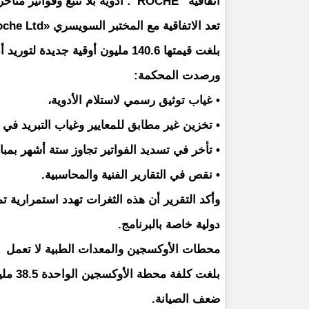
اتفاقية “ROCHE”: أدوية بلا تتبع وفواتير متأخرة
بلغت قيمتها 140.6 مليون أوقية جديدة لتوريد أدوية السرطان والفشل الكلوي ضمن برنامج ACCESS.
ورصدت المحكمة:
• غياب توثيق رسمي لاستلام الأدوية،
• تخزين غير مطابق للمعايير وغياب التبريد في 
• تأخر في تسديد الفواتير تجاوز ستة أشهر بمبالغ تصل إلى .5
• نقص في التقارير الفنية والمحاسبية.
وأكد التقرير أن هذه الثغرات تهدد استمرارية ت
دولية خاصة بالبرنامج.
محطات الأوكسجين والمعدات الطبية لا تعمل
بلغت ك
ضعف الصيانة.