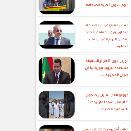
اليوم الدولي لحرية الصحافة
‎المدير العام لميناء الصداقة :
التحاق زورق " مقامه" الجديد
يعكس التزام الميناء بتعزيز
الكفاءة
الوزير الاول: الجزائر الشقيقة
مستعدة لتزويد موريتانيا في
مجال المحروقات
موزعو الغاز المنزلي يحتجون
أمام مقر "سوما غاز" رفضاً
للتسعيرة الجديدة
النائب أمقيرة بنت الوداني تشيد