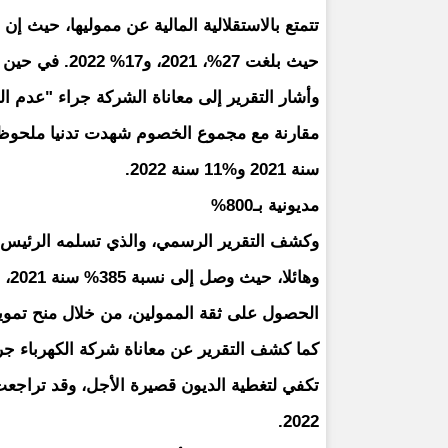
تتمتع بالاستقلالية المالية عن مموليها، حيث إن 
حيث بلغت 27%، 2021، و17% 2022. في حين أن النسبة ينبغي أن لا تقل عن 50% كحد أدنى".
وأشار التقرير إلى معاناة الشركة جراء "عدم الق
سنة 2021 و%11 سنة 2022.
مديونية بـ800%
وكشف التقرير الرسمي، والذي تسلمه الرئيس محم
الحصول على ثقة الممولين، من خلال منح تموي
كما كشف التقرير عن معاناة شركة الكهرباء جراء
2022.