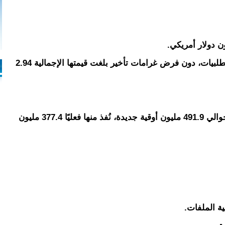
وسجل التقرير تأخرًا تجاوز 1300% في بعض الطلبيات، دون فرض غرامات تأخير بلغت قيمتها الإجمالية 2.94
بلغت ميزانية البرنامج في الفترة 2021–2022 حوالي 491.9 مليون أوقية جديدة، نُفذ منها فعليًا 377.4 مليون
ة الملفات.