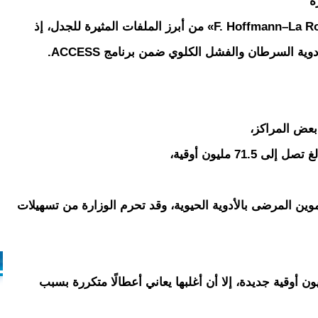
تعد الاتفاقية مع المختبر السويسري «F. Hoffmann–La Roche Ltd» من أبرز الملفات المثيرة للجدل، إذ
بعض المراكز،
71 مليون أوقية،
موين المرضى بالأدوية الحيوية، وقد تحرم الوزارة من تسهيلات
لفة محطة الأوكسجين الواحدة 38.5 مليون أوقية جديدة، إلا أن أغلبها يعاني أعطالًا متكررة بسبب