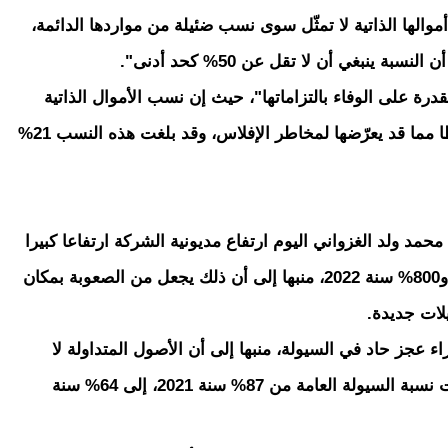
أموالها الذاتية لا تمثّل سوى نسب ضئيلة من مواردها الدائمة،
درة على الوفاء بالتزاماتها"، حيث إن نسب الأموال الذاتية
مقارنة مع مجموع الخصوم شهدت تدنيا ملحوظا مما قد يعرّضها لمخاطر الإفلاس، وقد بلغت هذه النسب 21%
د ولد الغزواني اليوم ارتفاع مديونية الشركة ارتفاعا كبيرا
وهائلا، حيث وصل إلى نسبة 385% سنة 2021، و800% سنة 2022، منبها إلى أن ذلك يجعل من الصعوبة بمكان
لات جديدة.
 عجز حاد في السيولة، منبها إلى أن الأصول المتداولة لا
تكفي لتغطية الديون قصيرة الأجل، وقد تراجعت نسبة السيولة العامة من 87% سنة 2021، إلى 64% سنة