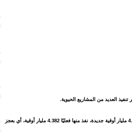
 تنفيذ العديد من المشاريع الحيوية.
بلغت ميزانية وزارة الصحة لعام 2021 نحو 4.661 مليار أوقية جديدة، نفذ منها فعليًا 4.382 مليار أوقية، أي بعجز