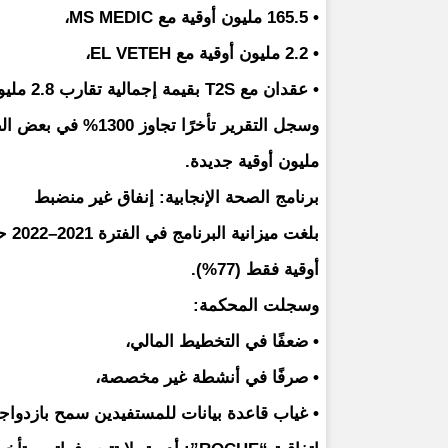
• 165.5 مليون أوقية مع MS MEDIC،
• 2.2 مليون أوقية مع EL VETEH،
• عقدان مع T2S بقيمة إجمالية تقارب 2.8 مليون دولار أمريكي.
مليون أوقية جديدة.
برنامج الصحة الإنجابية: إنفاق غير منضبط
أوقية فقط (77%).
وسجلت المحكمة:
• ضعفًا في التخطيط المالي،
• صرفًا في أنشطة غير مخصصة،
• غياب قاعدة بيانات للمستفيدين سمح بازدواجي