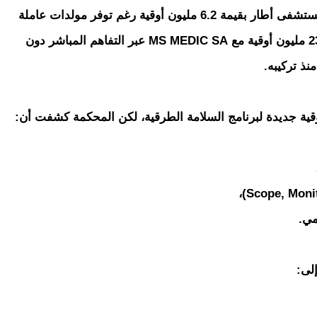
كما سجلت المحكمة شراء مولدات كهربائية لمستشفى أطار بقيمة 6.2 مليون أوقية رغم توفر مولدات عاملة
مسبقًا، إضافة إلى معدات تصفية كلى بقيمة 233 مليون أوقية مع MS MEDIC SA عبر التفاهم المباشر دون
نذ تركيبه.
مي.
لى: