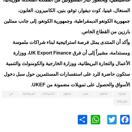
السنغال، غينيا، كوت ديفوار، توغو، بنين، الكاميرون، الغابون،
جمهورية الكونغو الديمقراطية، وجمهورية الكونغو، إلى جانب ممثلين
بارزين من القطاع الخاص.
وأكد أن المنتدى يمثل فرصة استراتيجية لبناء شراكات ملموسة
ومستدامة، مشيراً إلى أن فرق UK Export Finance، ووزارة
الأعمال والتجارة البريطانية، ووزارة الخارجية والكومنولث والتنمية
ستكون حاضرة للرد على استفسارات المستثمرين حول سبل دخول
الأسواق والحصول على تمويلات مضمونة من UKEF.
مذكرة
تفاهم
تعزز
حضور
الشراكات
البريطانية
في
موريتانيا
WhatsApp
Share
Twitter
Facebook