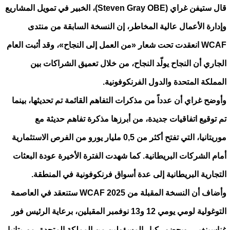
قال ستيفن غراي (Steven Gray OBE)، الخبير في تمويل المشاريع
وإدارة الأعمال عالية المخاطر، إن النسخة السابقة من منتدى
WCAF انعقدت تحت شعار «من العمل إلى النجاح»، وقد أثبت العام
الجاري أن النجاح يولّد النجاح، من خلال تعميق الشراكات بين
المملكة المتحدة والدول الفرنكوفونية.
وأوضح غراي أن عدداً من مذكرات التفاهم القائمة تم تحديثها، بينما
تم توقيع اتفاقيات جديدة، من أبرزها مذكرة تفاهم حديثة مع
موريتانيا، التي تفتح أكثر من 0,5 مليار يورو من الفرص الاستثمارية
أمام الشركات البريطانية. كما شهدت الفترة الأخيرة عودة البعثات
التجارية البريطانية إلى عدة أسواق فرنكوفونية في المنطقة.
وأضاف أن النسخة المقبلة من WCAF 2025 ستنعقد في العاصمة
التوغولية لومي يومي 12 و13 نوفمبر المقبلين، برعاية الرئيس فور
غناسينغبي، وبحضور كبار المسؤولين من المملكة المتحدة، موريتانيا،