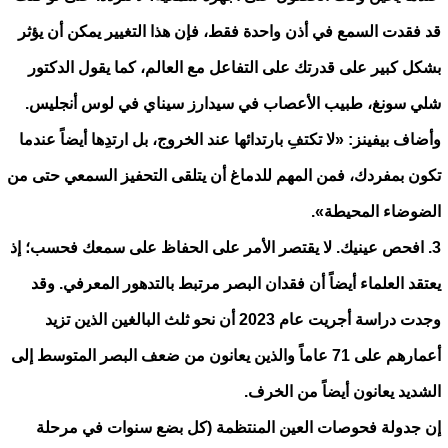
قد فقدت السمع في أذن واحدة فقط، فإن هذا التغيير يمكن أن يؤثر
بشكل كبير على قدرتك على التفاعل مع العالم، كما يقول الدكتور
شلي سونغ، طبيب الأعصاب في سيدارز سيناي في لوس أنجليس.
وأضاف بيفينز: «لا تكتفِ بارتدائها عند الخروج، بل ارتدِها أيضاً عندما
تكون بمفردك، فمن المهم للدماغ أن يتلقى التحفيز السمعي حتى من
الضوضاء المحيطة».
3. افحص عينيك. لا يقتصر الأمر على الحفاظ على سمعك فحسب؛ إذ
يعتقد العلماء أيضاً أن فقدان البصر مرتبط بالتدهور المعرفي. وقد
وجدت دراسة أجريت عام 2023 أن نحو ثلث البالغين الذين تزيد
أعمارهم على 71 عاماً والذين يعانون من ضعف البصر المتوسط إلى
الشديد يعانون أيضاً من الخرف.
إن جدولة فحوصات العين المنتظمة (كل بضع سنوات في مرحلة