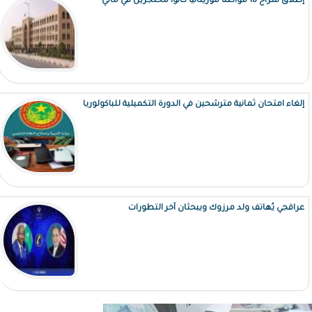
إطلاق سراح 18 مواطنًا موريتانيًا كانوا محتجزين في مالي
إلغاء امتحان ثمانية مترشحين في الدورة التكميلية للباكولوريا
عراقجي يُهاتف ولد مرزوك ويبحثان آخر التطورات