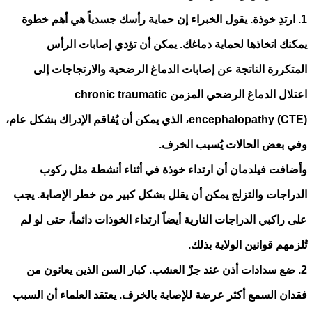
1. ارتدِ خوذة. يقول الخبراء إن حماية رأسك جسدياً هي أهم خطوة
يمكنك اتخاذها لحماية دماغك. يمكن أن تؤدي إصابات الرأس
المتكررة الناتجة عن إصابات الدماغ الرضحية والارتجاجات إلى
اعتلال الدماغ الرضحي المزمن chronic traumatic
encephalopathy (CTE)، الذي يمكن أن يُفاقم الإدراك بشكل عام،
وفي بعض الحالات يُسبب الخرف.
وأضافت فيلدمان أن ارتداء خوذة في أثناء أنشطة مثل ركوب
الدراجات والتزلج يمكن أن يقلل بشكل كبير من خطر الإصابة. يجب
على راكبي الدراجات النارية أيضاً ارتداء الخوذات دائماً، حتى لو لم
تُلزمهم قوانين الولاية بذلك.
2. ضع سدادات أذن عند جزّ العشب. كبار السن الذين يعانون من
فقدان السمع أكثر عرضة للإصابة بالخرف. يعتقد العلماء أن السبب