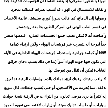
الهواء بالتدهور المعرفي؛ إذ يعتقد العلماء أن الجسيمات الدقيقة جداً
والقابلة للاستنشاق في الهواء قد تُسبب تغيرات كيميائية بمجرد
وصولها إلى الدماغ، كما قالت ديبورا كوري سليشتا، عالمة الأعصاب
في قسم الطب البيئي في المركز الطبي بجامعة روتشستر.
وأضافت أنه لا يُمكن تجنب جميع الجسيمات الضارة - فبعضها صغير
جداً لدرجة أنه يتسرب عبر مُرشحات الهواء - ولكن ارتداء كمامة
N95 أو كمامة جراحية واستخدام مُرشحات الهواء الداخلية في الأيام
التي تكون فيها جودة الهواء أسوأ (بما في ذلك بسبب دخان حرائق
الغابات) يُمكن أن يُقلل من تعرضك لها.
9. راقب رقبتك. رقبتك تُزوّد دماغك بالدم، وإصابات الرقبة قد تُعيق
تدفقه، مما يُحرمه من الأكسجين، أو حتى يُسبب جلطات. قال سونغ
إنه كثيراً ما يرى مرضى يُعانون من التواءات في الرقبة نتيجة حوادث
سيارات، أو جلسات تدليك سيئة، أو زيارات لاختصاصي تقويم العمود