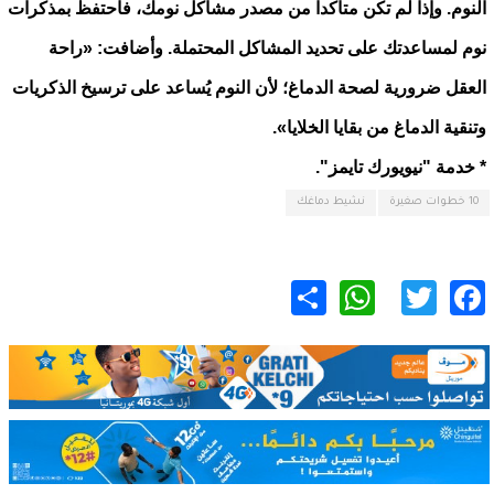
النوم. وإذا لم تكن متأكداً من مصدر مشاكل نومك، فاحتفظ بمذكرات
نوم لمساعدتك على تحديد المشاكل المحتملة. وأضافت: «راحة
العقل ضرورية لصحة الدماغ؛ لأن النوم يُساعد على ترسيخ الذكريات
وتنقية الدماغ من بقايا الخلايا».
* خدمة "نيويورك تايمز".
10 خطوات صغيرة
نشيط دماغك
WhatsApp
Share
Twitter
Facebook