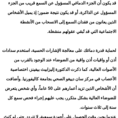
قد يكون أن الجزء الدماغي المسؤول عن السمع قريب من الجزء
المسؤول عن الذاكرة، أو قد يكون نتيجة ضمور؛ إذ يميل الأشخاص
الذين يعانون من فقدان السمع إلى الانسحاب من الأنشطة
الاجتماعية التي قد تُبقي عقولهم منشغلة.
لحماية قدرة دماغك على معالجة الإشارات الحسية، استخدم سدادات
أذن أو واقيات أذن واقية من الضوضاء عند الوجود بالقرب من
الأصوات العالية، كما ذكرت الدكتورة إليزابيث بيفينز، اختصاصية
الأعصاب في مركز سان دييغو الصحي بجامعة كاليفورنيا. وأضافت
أن الأشخاص الذين تزيد أعمارهم على 50 عاماً، وأي شخص يتعرض
للضوضاء العالية بشكل متكرر، يجب عليهم إجراء فحص سمع كل
سنة إلى ثلاث سنوات.
عندما يحين وقت الحصول على أجهزة سمعية، لا تتردد. حتى لو كنتَ