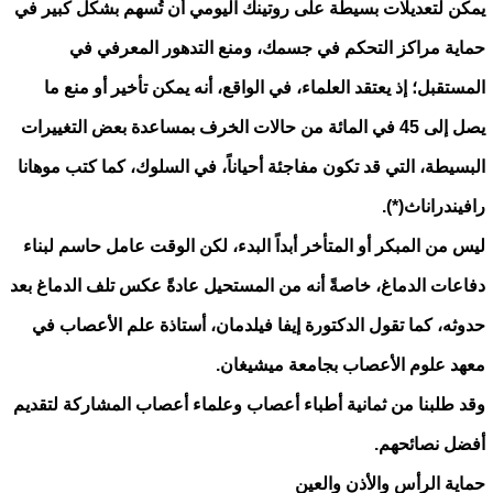
يمكن لتعديلات بسيطة على روتينك اليومي أن تُسهم بشكل كبير في
حماية مراكز التحكم في جسمك، ومنع التدهور المعرفي في
المستقبل؛ إذ يعتقد العلماء، في الواقع، أنه يمكن تأخير أو منع ما
يصل إلى 45 في المائة من حالات الخرف بمساعدة بعض التغييرات
البسيطة، التي قد تكون مفاجئة أحياناً، في السلوك، كما كتب موهانا
رافيندراناث(*).
ليس من المبكر أو المتأخر أبداً البدء، لكن الوقت عامل حاسم لبناء
دفاعات الدماغ، خاصةً أنه من المستحيل عادةً عكس تلف الدماغ بعد
حدوثه، كما تقول الدكتورة إيفا فيلدمان، أستاذة علم الأعصاب في
معهد علوم الأعصاب بجامعة ميشيغان.
وقد طلبنا من ثمانية أطباء أعصاب وعلماء أعصاب المشاركة لتقديم
أفضل نصائحهم.
حماية الرأس والأذن والعين