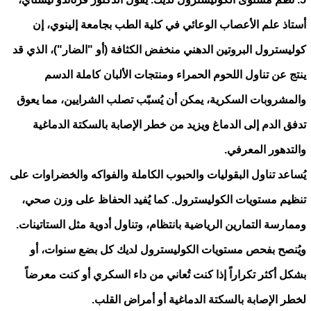
أستاذ علم الأعصاب الوعائي في كلية الطب بجامعة إلينوي، إن
كوليسترول البروتين الدهني منخفض الكثافة (أو "الضار")، الذي قد
ينتج عن تناول اللحوم الحمراء ومنتجات الألبان كاملة الدسم
والمشروبات السكرية، يمكن أن يُسبّب تصلب الشرايين، مما يعوق
تدفق الدم إلى الدماغ ويزيد من خطر الإصابة بالسكتة الدماغية
والتدهور المعرفي.
يُساعد تناول البقوليات والحبوب الكاملة والفواكه والخضراوات على
تنظيم مستويات الكوليسترول. كما يُفيد الحفاظ على وزن صحي،
وممارسة التمارين الرياضية بانتظام، وتناول أدوية مثل الستاتينات.
ويُنصح بفحص مستويات الكوليسترول لديك كل بضع سنوات، أو
بشكل أكثر تكراراً إذا كنت تُعاني من داء السكري أو كنت معرضاً
لخطر الإصابة بالسكتة الدماغية أو أمراض القلب.