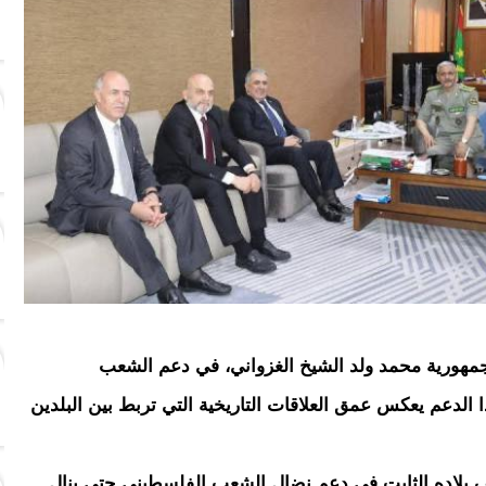
الجمهورية محمد ولد الشيخ الغزواني، في دعم الشعب
 الدعم يعكس عمق العلاقات التاريخية التي تربط بين البلدين
قف بلاده الثابت في دعم نضال الشعب الفلسطيني حتى ينال