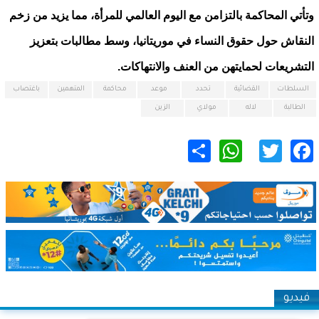
وتأتي المحاكمة بالتزامن مع اليوم العالمي للمرأة، مما يزيد من زخم
النقاش حول حقوق النساء في موريتانيا، وسط مطالبات بتعزيز
التشريعات لحمايتهن من العنف والانتهاكات.
السلطات
القضائية
تحدد
موعد
محاكمة
المتهمين
باغتصاب
الطالبة
لاله
مولاي
الزين
WhatsApp
Share
Twitter
Facebook
فيديو