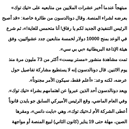
مبتهجاً عندما أخبر عشرات الملايين من متابعيه على «تيك توك»
بعرضه لشراء المنصة. وقال دونالدسون من طائرة خاصة: «قد أصبح
الرئيس التنفيذي الجديد لكم يا رفاق! أنا متحمس للغاية!»، ثم شرع
في الوعد بمنح 10000 دولار لخمسة متابعين جدد عشوائيين، وفق
هيئة الإذاعة البريطانية «بي بي سي».
تمت مشاهدة منشور «مستر بيست» أكثر من 73 مليون مرة منذ
يوم الاثنين. قال دونالدسون إنه لا يستطيع مشاركة تفاصيل حول
عرضه، لكنه وعد: «أعلم فقط، سيكون الأمر مجنوناً».
ويعد دونالدسون أحد الذين عبروا عن اهتمامهم بشراء «تيك توك».
وفي العام الماضي، وقع الرئيس الأميركي السابق جو بايدن قانوناً
أعطى الشركة الأم لـ«تيك توك»، وهي «بايت دانس»، ومقرها
الصين، مهلة حتى 19 يناير (كانون الثاني) لبيع المنصة أو مواجهة