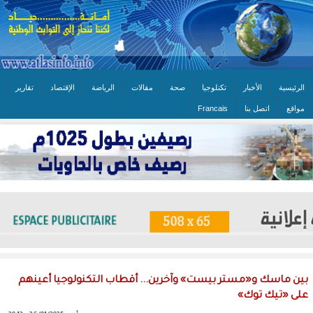
الرئيسية
الأخبار
تكنلوجيا
صحة
مقالات
الرياضة
الإقتصاد
تقارير
مواقع
اتصل بنا
Francais
بين ماسك و«مستر بيست» وآخرين... أقطاب التكنولوجيا أعينهم
على «تيك توك»