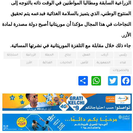
الزراعية السابقة ومطالبا المواطنين في الوقت ذاته بالتوجه إلى
المنتوج الوطني، الذي يتميز بالسلامة الغذائية فبدعمه يتم تحقيق
النجاحات في هذا المجال مؤكدا أن موريتانيا أصبح دولة مصدرة لمادة
الأزر.
جاء ذلك خلال مقابلة مع التلفزة الموريتانية في نشرتها المسائية.
رئيس
أرباب
العمل
نجاح
الحملة
الزراعية
استجابة
لنداء
الجمهورية
لتأمين
الحاجيات
الغذائية
الأرز
والخضروات
WhatsApp
Share
Twitter
Facebook