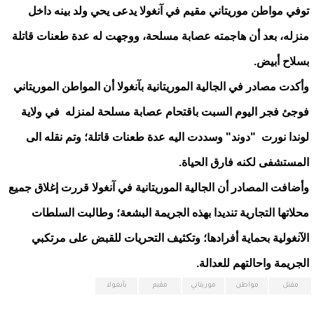
توفي مواطن موريتاني مقيم في آنغولا يدعى يحي ولد بينه داخل
منزله، بعد أن هاجمته عصابة مسلحة، ووجهت له عدة طعنات قاتلة
بسلاح أبيض.
وأكدت مصادر في الجالية الموريتانية بآنغولا أن المواطن الموريتاني
فوجئ فجر اليوم السبت باقتحام عصابة مسلحة لمنزله في ولاية
لوندا نورت "دوند" وسددت اليه عدة طعنات قاتلة؛ وتم نقله الى
المستشفى لكنه فارق الحياة.
وأضافت المصادر أن الجالية الموريتانية في آنغولا قررت إغلاق جميع
محلاتها التجارية تنديدا بهذه الجريمة البشعة؛ وطالبت السلطات
الآنغولية بحماية أفرادها؛ وتكثيف التحريات للقبض على مرتكبي
الجريمة واحالتهم للعدالة.
مقتل
مواطن
موريتاني
مقيم
بآنغولا