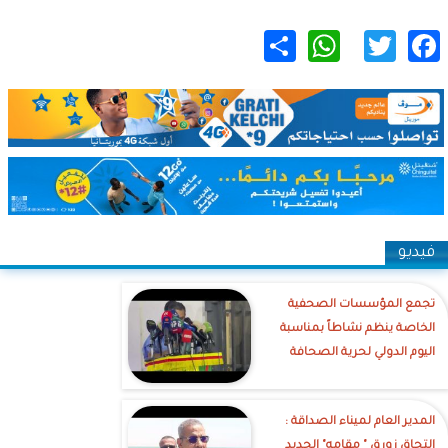
WhatsApp
Share
Twitter
Facebook
فيديو
تجمع المؤسسات الصحفية
الخاصة ينظم نشاطاً بمناسبة
اليوم الدولي لحرية الصحافة
‎المدير العام لميناء الصداقة :
التحاق زورق " مقامه" الجديد