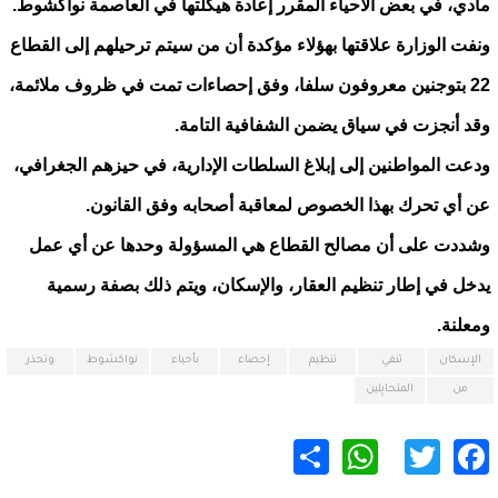
مادي، في بعض الأحياء المقرر إعادة هيكلتها في العاصمة نواكشوط.
ونفت الوزارة علاقتها بهؤلاء مؤكدة أن من سيتم ترحيلهم إلى القطاع
22 بتوجنين معروفون سلفا، وفق إحصاءات تمت في ظروف ملائمة،
وقد أنجزت في سياق يضمن الشفافية التامة.
ودعت المواطنين إلى إبلاغ السلطات الإدارية، في حيزهم الجغرافي،
عن أي تحرك بهذا الخصوص لمعاقبة أصحابه وفق القانون.
وشددت على أن مصالح القطاع هي المسؤولة وحدها عن أي عمل
يدخل في إطار تنظيم العقار، والإسكان، ويتم ذلك بصفة رسمية
ومعلنة.
الإسكان
تنفي
تنظيم
إحصاء
بأحياء
نواكشوط
وتحذر
من
المتحايِلين
WhatsApp
Share
Twitter
Facebook