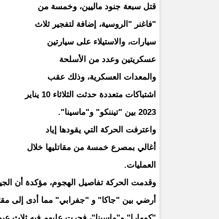
قتل سبعة جنود ماليين، وخمسة من
"فاغنر "الروسية، إضافة لتفجير ثلاث
سيارات، والاستيلاء على سيارتين
عسكريتين وعدد من الأسلحة
والمعدات العسكرية، وذلك عقب
اشتباكات متعددة حدثت الثلاثاء 10 يناير
2023 بين "تيننكو" و"ماسينا".
واعترفت الحركة التي يقودها إياد
أغالي بمصرع خمسة من مقاتليها خلال
العمليات.
وقدمت الحركة تفاصيل الهجوم، مؤكدة أن الجي
أرضي بين "جاكا" و "جفرابي" مما أدى إلى مقت
"كومارا" و"ماسينا"، فجرت عليهم فيه ثلاث عبو