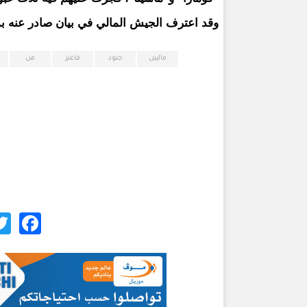
وقد اعترف الجيش المالي في بيان صادر عنه بم
ماليين
جنود
فاغنر
من
ok