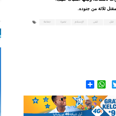
قتل ثلاثة من جنوده.
قتل
تتبنى
الإسلام
نصرة
جماعة
WhatsApp
Share
Twitter
Facebo