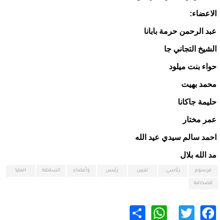
الاعضاء:
عبد الرحمن حرمة بابانا
الشيخ التجاني جا
حواء بنت ميلود
محمد بهيت
حليمة جاكانا
عمر مختار
احمد سالم سيدي عيد الله
مد الله بلال
مرسوم
رئاسي
تعيين
رئيس
وأعضاء
السلطة
العليا
للصحافة
WhatsApp
Share
Twitter
Facebook