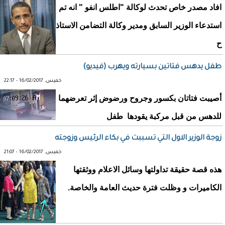
افاد مصدر خاص تحدث لوكالة "اطلس انفو " انه تم
استدعاء الوزير السابق ومدير وكالة التضامن الاستاذ
ح
طفل يدهس فتاتين بسيارته ويهرب (فيديو)
خميس, 16/02/2017 - 22:17
أصيبت فتاتان بكسور وجروح ورضوض إثر تعرضهما
للدهس من قبل مركبة يقودها طفل
زوجة الوزير الاول التي تسببت في بكاء الرئيس وزوجته
خميس, 16/02/2017 - 21:07
هذه قصة حقيقة تداولتها وسائل الاعلام ووثقتها
الكاميرات و وظلت فترة حديث العامة والخاصة.