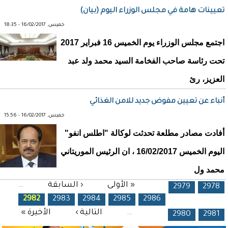
تعيينات هامة في مجلس الوزراء اليوم (بيان)
خميس, 16/02/2017 - 18:35
اجتمع مجلس الوزراء يوم الخميس 16 فبراير 2017
تحت رئاسة صاحب الفخامة السيد محمد ولد عبد
العزيز، رئ
أنباء عن تعيين مفوض جديد للامن الغذائي
خميس, 16/02/2017 - 15:56
أفادت مصادر مطلعة تحدثت لوكالة "اطلس انفو"
اليوم الخميس 16/02/2017 ، ان الرئيس الموريتاني
محمد ول
الصفحات
« الأولى
‹ السابقة
…
2979
2978
2982
2983
2984
2985
2986
…
التالية ›
الأخيرة »
2980
2981