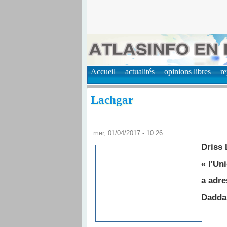
Accueil
actualités
opinions libres
r
Lachgar
mer, 01/04/2017 - 10:26
Driss 
« l'Un
a adre
Dadda