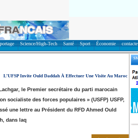
eportage
Science/High-Tech
Santé
Sport
Économie
contact
SM
L’UFSP Invite Ould Daddah À Effectuer Une Visite Au Maroc
Lachgar, le Premier secrétaire du parti marocain
ion socialiste des forces populaires » (USFP) USFP,
ssé une lettre au Président du RFD Ahmed Ould
h, dans laq