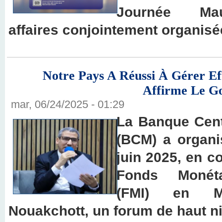
Journée Mau
affaires conjointement organis
Notre Pays A Réussi À Gérer Eff
Affirme Le G
mar, 06/24/2025 - 01:29
La Banque Cent
(BCM) a organi
juin 2025, en c
Fonds Monétai
(FMI) en M
Nouakchott, un forum de haut n