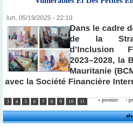
Vulnérables Et Des Petites E
lun, 05/19/2025 - 22:19
Dans le cadre d
de la Strat
d’Inclusion F
2023–2028, la 
Mauritanie (BCM
avec la Société Financière Inter
« premier
‹ p
Pages
3
4
5
6
8
9
10
11
7
وقع