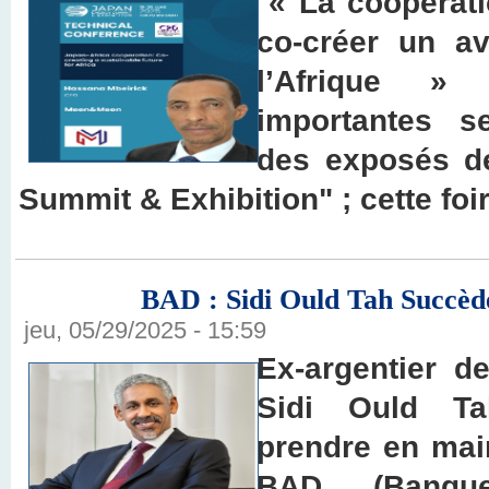
« La coopérati
co-créer un av
l’Afrique »
importantes 
des exposés d
Summit & Exhibition" ; cette foi
BAD : Sidi Ould Tah Succè
jeu, 05/29/2025 - 15:59
Ex-argentier de
Sidi Ould T
prendre en main
BAD (Banqu